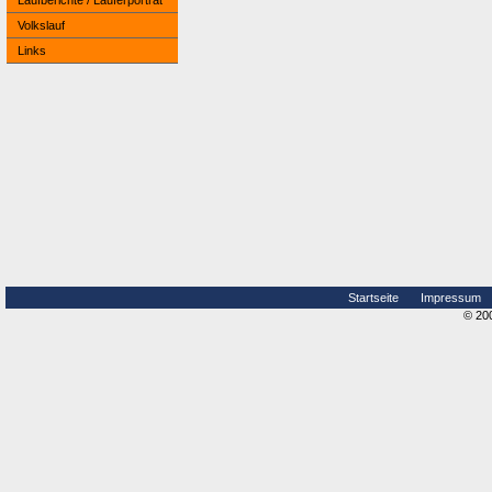
Laufberichte / Läuferporträt
Volkslauf
Links
Startseite
Impressum
© 20