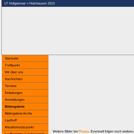
LT Hofgeismar » Holzhausen 2013
Startseite
Treffpunkt
Wir über uns
Nachrichten
Termine
Einladungen
Anmeldungen
Bildergalerie
Bildergalerie Archiv
Lauftreff
Marathonstützpunkt
Weitere Bilder bei
Picasa
. Eventuell folgen noch weitere