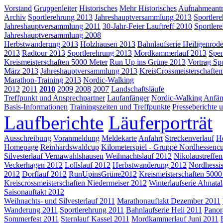
Vorstand
Gruppenleiter
Historisches
Mehr Historisches
Aufnahmeant
Archiv
Sportlerehrung 2013
Jahreshauptversammlung 2013
Sportler
Jahreshauptversammlung 2011
30-Jahr-Feier Lauftreff 2010
Sportler
Jahreshauptversammlung 2008
Herbstwanderung 2013
Holzhausen 2013
Bahnlaufserie Heiligenrod
2013
Radtour 2013
Sportlerehrung 2013
Mordkammerlauf 2013
Spe
Kreismeisterschaften 5000 Meter
Run Up ins Grüne 2013
Vortrag Sp
März 2013
Jahreshauptversammlung 2013
KreisCrossmeisterschafte
Marathon-Training 2013
Nordic-Walking
2012
2011
2010
2009
2008
2007
Landschaftsläufe
Treffpunkt und Ansprechpartner
Laufanfänger
Nordic-Walking Anfän
Basis-Informationen
Trainingszeiten und Treffpunkte
Presseberichte 
Laufberichte
Läuferporträt
Ausschreibung
Voranmeldung
Meldekarte
Anfahrt
Streckenverlauf
Hö
Homepage
Reinhardswaldcup
Kilometerspiel - Gruppe Nordhessenc
Silvesterlauf Vernawahlshausen
Weihnachtslauf 2012
Nikolaustreffe
Veckerhagen 2012
Lollslauf 2012
Herbstwanderung 2012
Nordhessis
2012
Dorflauf 2012
RunUpinsGrüne2012
Kreismeisterschaften 500
Kreiscrossmeisterschaften Niedermeiser 2012
Winterlaufserie Ahnatal
Saisonauftakt 2012
Weihnachts- und Silvesterlauf 2011
Marathonauftakt Dezember 2011
Wanderung 2011
Sportlerehrung 2011
Bahnlaufserie Heli 2011
Panor
Sommerfest 2011
Sternlauf Kassel 2011
Mordkammerlauf Juni 2011