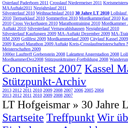
Osterlauf Paderborn 2011
Crosslauf Niedermeiser 2011
Kreismeister
MAAuftakt2011
Neujahrslauf 2011
Silvesterlauf 2010
Weihnachtslauf 2010
30 Jahre LT 2010
Lollslauf
2010
Tierparklauf 2010
Sommerfest 2010
Mordkammerlauf 2010
Kas
2010
Cross Veckerhagen 2010
Marathontraining 2010
Mordkammer J
Auftakt 2010
Silvesterlauf Vernawahlshausen
Neujahrslauf 2010
Silvesterlauf Kaufungen 2009
MA-Auftakt Dezember 2009
MA-Train
HM 2009
Grillfest 2009
Mordkammerlauf 2009
Citylauf Kassel 2009
2009
Kassel Marathon 2009 Auftakt
Kreis-Crosslaufmeisterschaften 
Meisterschaften 2009
1000er Lauftreff Grebenstein 2008
Laktattest Angerstadion 2008
Loll
MordkammerDez2008
Stützpunkttrainer-Fortbildung 2008
Wanderun
Conconitest 2007
Kassel M
Stützpunkt-Archiv
2013
2012
2011
2010
2009
2008
2007
2006
2005
2004
2013
2012
2011
2010
2009
2008
2007
LT Hofgeismar » 30 Jahre 
Startseite
Treffpunkt
Wir üb